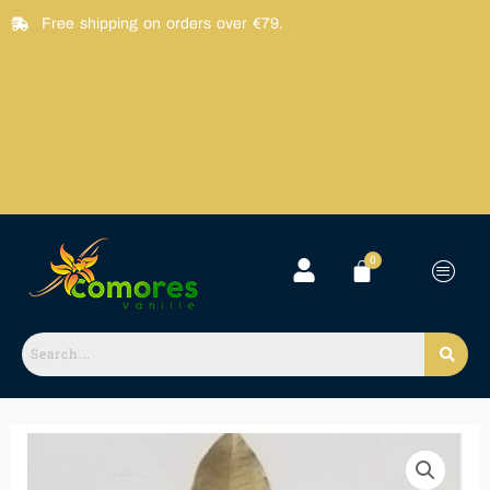
Skip
Free shipping on orders over €79.
to
content
Feuille
Cannelle