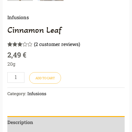
Infusions
Cinnamon Leaf
(
2
customer reviews)
Rated
2
2,49
€
3.00
out of 5
20g
based
on
customer
ADD TO CART
ratings
Category:
Infusions
Description