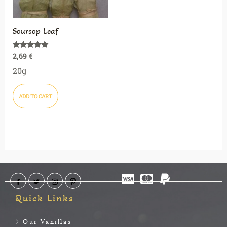
Soursop Leaf
2,69
€
Rated
5.00
out of 5
20g
ADD TO CART
Quick Links
Our Vanillas