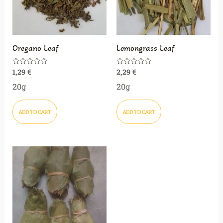
Oregano Leaf
Lemongrass Leaf
1,29
€
2,29
€
Rated
Rated
0
0
out
out
20g
20g
of
of
5
5
ADD TO CART
ADD TO CART