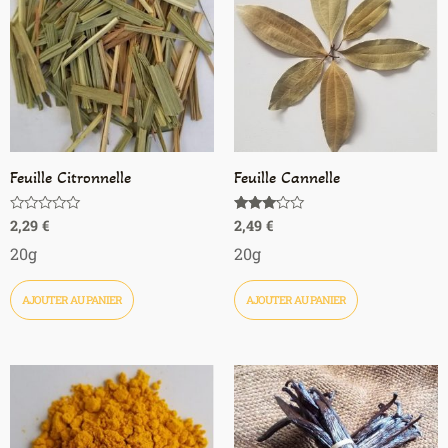
Feuille Citronnelle
Feuille Cannelle
2,29
€
2,49
€
Note
Note
0
3.00
sur
sur 5
20g
20g
5
AJOUTER AU PANIER
AJOUTER AU PANIER