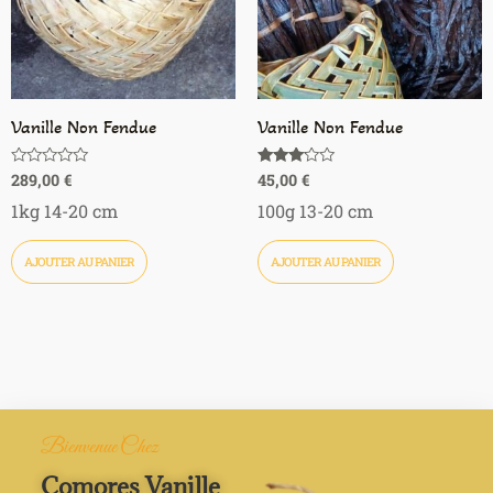
Vanille Non Fendue
Vanille Non Fendue
289,00
€
45,00
€
Note
Note
0
3.00
sur
sur 5
1kg 14-20 cm
100g 13-20 cm
5
AJOUTER AU PANIER
AJOUTER AU PANIER
Bienvenue Chez
Comores Vanille