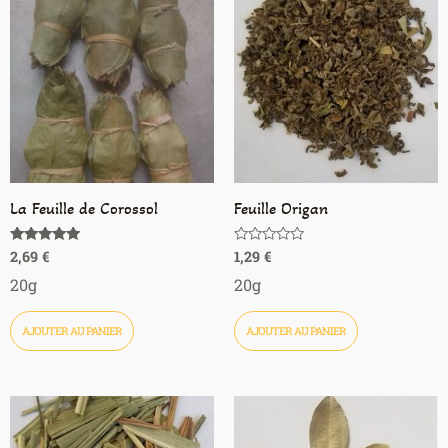
La Feuille de Corossol
Feuille Origan
2,69
€
1,29
€
Note
Note
5.00
0
sur 5
sur
20g
20g
5
AJOUTER AU PANIER
AJOUTER AU PANIER