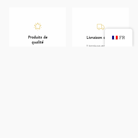
Produits de
Livraison offerte
qualité
Livraison gratuite à
Notre vanille est
partir de 79€ d'achat.
cultivée dans la région
de Mitsamiouli 100%
naturels.