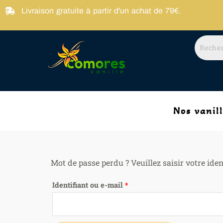
Aller
Livraison gratuite à partir d'un achat de 79€.
au
contenu
Nos vanil
Mot de passe perdu ? Veuillez saisir votre ide
Obligatoire
Identifiant ou e-mail
*